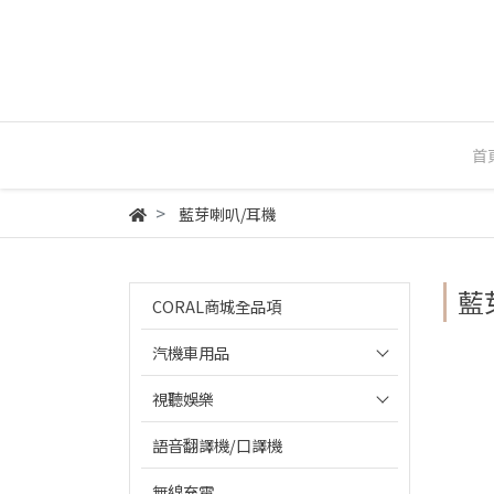
首
藍芽喇叭/耳機
藍
CORAL商城全品項
汽機車用品
視聽娛樂
語音翻譯機/口譯機
無線充電