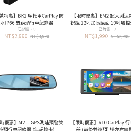
特惠】BK1 摩托車CarPlay 防
【限時優惠】EM2 超大測速
水IP66 雙鏡頭行車紀錄器
視鏡 12吋加長鏡面 10吋觸控
已銷售：8
PS測速照相提醒
已銷售：3
NT$2,990
NT$1,990
NT$3,990
NT$2,990
時優惠】M2 -- GPS測速預警雙
【限時優惠】R10 CarPlay 
鏡頭行車記錄器 (無記憶卡)
器 (前後雙鏡頭) 送左右鏡