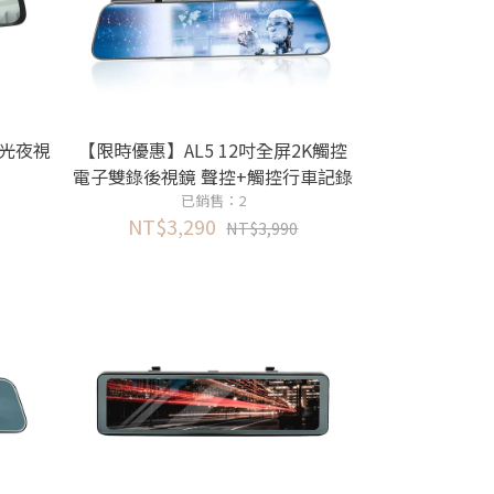
星光夜視
【限時優惠】AL5 12吋全屏2K觸控
電子雙錄後視鏡 聲控+觸控行車記錄
器 10米後鏡頭訊號
已銷售：2
NT$3,290
NT$3,990