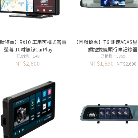
饋特賣】RX10 車用可攜式智慧
【回饋優惠】T6 測速ADAS
螢幕 10吋無線CarPlay
觸控雙鏡頭行車記錄器
已銷售：149
已銷售：5369
NT$2,600
NT$1,890
NT$2,690