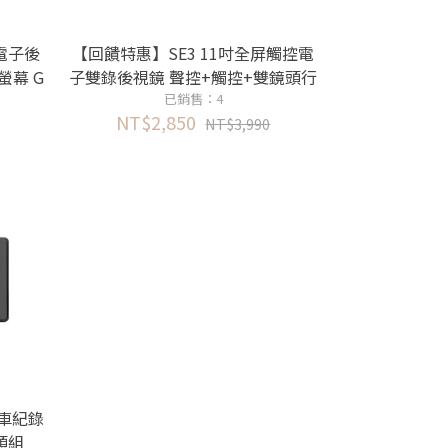
電子後
【回饋特惠】SE3 11吋全屏觸控電
螢幕 G
子雙錄後視鏡 聲控+觸控+雙鏡頭行
車記錄器 送GPS測速照相預警
已銷售：4
NT$2,850
NT$3,990
行車紀錄
頭組